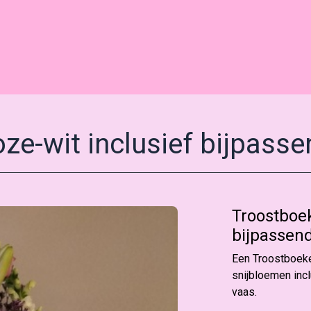
ze-wit inclusief bijpass
Troostboek
bijpassen
Een Troostboeke
snijbloemen inc
vaas.