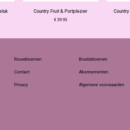
eluk
Country Fruit & Portplezier
Country
€ 39.95
Rouwbloemen
Bruidsbloemen
Contact
Abonnementen
Privacy
Algemene voorwaarden