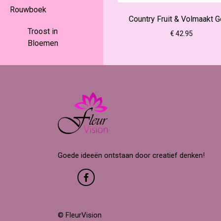
Rouwboek
Country Fruit & Volmaakt G
Troost in
€ 42.95
Bloemen
Goede ideeën ontstaan door creatief denken!
© FleurVision