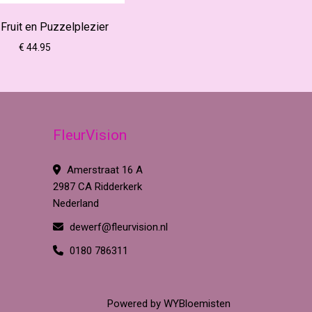
 Fruit en Puzzelplezier
€ 44.95
FleurVision
Amerstraat 16 A
2987 CA Ridderkerk
Nederland
dewerf@fleurvision.nl
0180 786311
Powered by
WYBloemisten