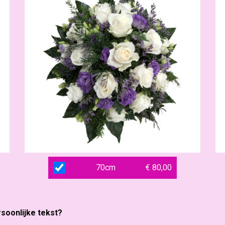
70cm
€ 80,00
rsoonlijke tekst?